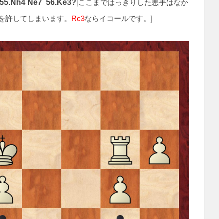
 55.Nh4 Ne7 56.Ke3?
[ここまではっきりした悪手はなか
を許してしまいます。
Rc3
ならイコールです。]