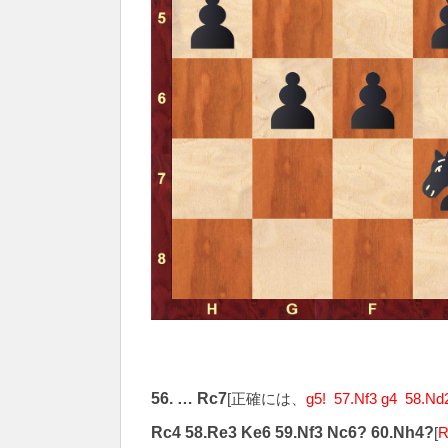
56. … Rc7
[正確には、
g5! 57.Nf3 g4 58.Nd
Rc4 58.Re3 Ke6 59.Nf3 Nc6? 60.Nh4?
[
R