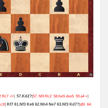
2 Rc7 -/+
]
57.Kd2?
[
57. Nf3 Rc2 58.fxe5 dxe5 59.a4 =
]
c3!
]
Kf7 61.Nf3 Ke6 62.Nh4 Ne7 63.Nf3 Kd7?
[
d5! 64.