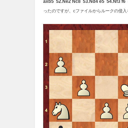
axb5 52.Ne2 Nc8 53.Nd4 e5 54.Nf3 f6
ったのですが、cファイルからルークの侵入