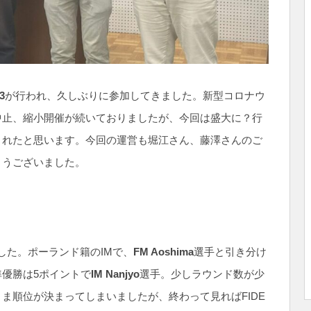
3
が行われ、久しぶりに参加してきました。新型コロナウ
中止、縮小開催が続いておりましたが、今回は盛大に？行
されたと思います。今回の運営も堀江さん、藤澤さんのご
とうございました。
した。ポーランド籍のIMで、
FM Aoshima
選手と引き分け
優勝は5ポイントで
IM Nanjyo
選手。少しラウンド数が少
ま順位が決まってしまいましたが、終わって見ればFIDE