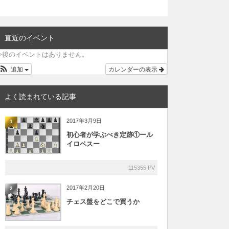
直近のイベント
今後のイベントはありません。
追加
カレンダーの表示
よく読まれている記事
2017年3月9日
1
初心者が学ぶべき定跡①ール
イロペスー
115355 PV
2017年2月20日
2
チェス盤をどこで買うか