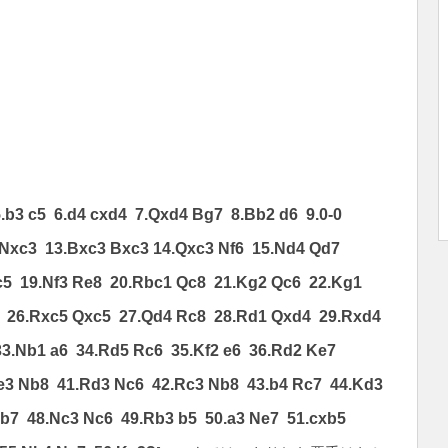
5.b3 c5 6.d4 cxd4 7.Qxd4 Bg7 8.Bb2 d6 9.0-0
 Nxc3 13.Bxc3 Bxc3 14.Qxc3 Nf6 15.Nd4 Qd7
c5 19.Nf3 Re8 20.Rbc1 Qc8 21.Kg2 Qc6 22.Kg1
6 26.Rxc5 Qxc5 27.Qd4 Rc8 28.Rd1 Qxd4 29.Rxd4
33.Nb1 a6 34.Rd5 Rc6 35.Kf2 e6 36.Rd2 Ke7
Ke3 Nb8 41.Rd3 Nc6 42.Rc3 Nb8 43.b4 Rc7 44.Kd3
b7 48.Nc3 Nc6 49.Rb3 b5 50.a3 Ne7 51.cxb5