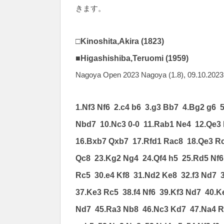
きます。
□Kinoshita,Akira (1823)
■Higashishiba,Teruomi (1959)
Nagoya Open 2023 Nagoya (1.8), 09.10.2023
1.Nf3 Nf6 2.c4 b6 3.g3 Bb7 4.Bg2 g6 
Nbd7 10.Nc3 0-0 11.Rab1 Ne4 12.Qe3
16.Bxb7 Qxb7 17.Rfd1 Rac8 18.Qe3 R
Qc8 23.Kg2 Ng4 24.Qf4 h5 25.Rd5 Nf
Rc5 30.e4 Kf8 31.Nd2 Ke8 32.f3 Nd7 
37.Ke3 Rc5 38.f4 Nf6 39.Kf3 Nd7 40.
Nd7 45.Ra3 Nb8 46.Nc3 Kd7 47.Na4 R