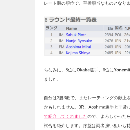
レート順の順位で、至極順当なものとなり
ちなみに、5位に
Okabe
選手、6位に
Yonemi
ました。
自分は3勝3敗で、またレーティングの献上
かもしれません。3R、Aoshima選手と
で紹介してくれました
ので、よろしかったら
試合を紹介します。序盤は両者強い狙いも