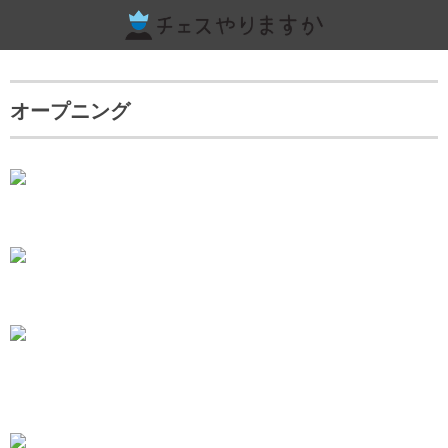
レイティングと称号
チェスのルール
オススメの書籍
オープニング
概要と駒の動かし方
最初に読む本（日本語）
レイティングと称号
特殊ルール
オープニングの洋書
世界のレイティングTOP10
その他のルール・マナー
理論書・問題集（洋書）
棋譜の読み方、書き方
駒の価値、考え方